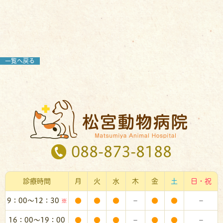
一覧へ戻る
088-873-8188
診療時間
月
火
水
木
金
土
日・祝
9：00～12：30
●
●
●
－
●
●
－
※
16：00～19：00
●
●
●
－
●
●
－