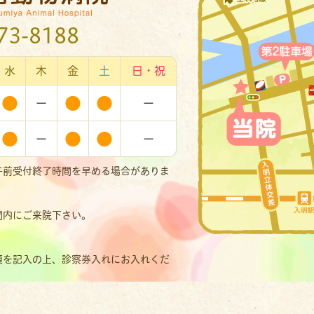
73-8188
水
木
金
土
日・祝
●
－
●
●
－
●
－
●
●
－
午前受付終了時間を早める場合がありま
間内にご来院下さい。
。
項を記入の上、診察券入れにお入れくだ