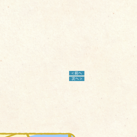
< 前へ
次へ >