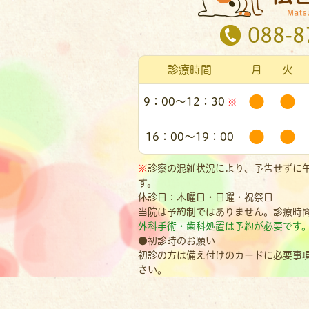
088-8
診療時間
月
火
●
●
9：00～12：30
※
●
●
16：00～19：00
※
診察の混雑状況により、予告せずに
す。
休診日：木曜日・日曜・祝祭日
当院は予約制ではありません。診療時
外科手術・歯科処置は予約が必要です
●初診時のお願い
初診の方は備え付けのカードに必要事
さい。