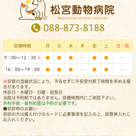
088-873-8188
診療時間
月
火
水
木
金
土
日・祝
9：00～12：30
●
●
●
－
●
●
－
※
16：00～19：00
●
●
●
－
●
●
－
※
診察の混雑状況により、予告せずに午前受付終了時間を早める場
合があります。
休診日：木曜日・日曜・祝祭日
当院は予約制ではありません。診療時間内にご来院下さい。
外科手術・歯科処置は予約が必要です。
●初診時のお願い
初診の方は備え付けのカードに必要事項を記入の上、診察券入れに
お入れください。